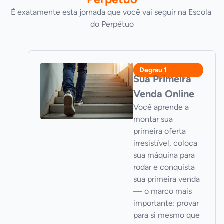
É exatamente esta jornada que você vai seguir na Escola 
do Perpétuo
Degrau 1
Sua Primeira 
Venda Online
Você aprende a 
montar sua 
primeira oferta 
irresistível, coloca 
sua máquina para 
rodar e conquista 
sua primeira venda 
— o marco mais 
importante: provar 
para si mesmo que 