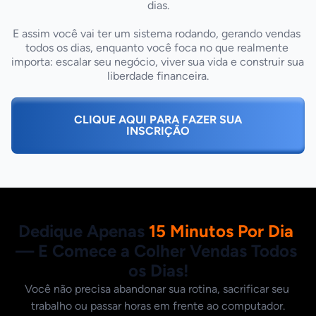
dias.

E assim você vai ter um sistema rodando, gerando vendas 
todos os dias, enquanto você foca no que realmente 
importa: escalar seu negócio, viver sua vida e construir sua 
liberdade financeira.
CLIQUE AQUI PARA FAZER SUA
INSCRIÇÃO
Dedique Apenas 
15 Minutos Por Dia
— E Comece a Colher Vendas Todos 
os Dias!
Você não precisa abandonar sua rotina, sacrificar seu 
trabalho ou passar horas em frente ao computador.