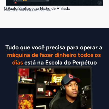
O Paulo Santiago no Nicho de Afiliado
Fez 100 mil reais em 1 mês
Tudo que você precisa para operar a 
máquina de fazer dinheiro todos os 
dias
 está na Escola do Perpétuo