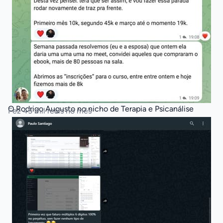
O Rodrigo Augusto no nicho de Terapia e Psicanálise
Fez 45 mil reais no mês