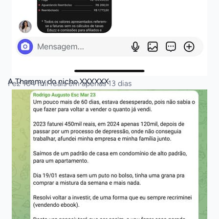
A Thammy do nicho XXXXXX
Fez 104 mil reais em apenas 13 dias