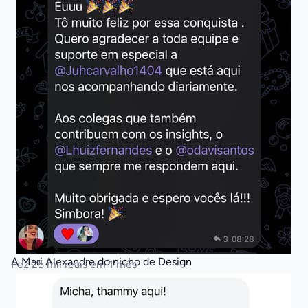
A Mari Alexandre do nicho de Design
Fez 25 mil reais em 1 mês